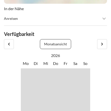
In der Nähe
Anreisen
Die Wohnungen sind am Anreisetag ab 14h bezugsfertig.
Am Abreisetag sind die Wohnungen bis 10h zu verlassen, gerne
Verfügbarkeit
kann man die Wohnung mit Rücksprache eventuell länger
benützen.
Monatsansicht
2026
Mo
Di
Mi
Do
Fr
Sa
So