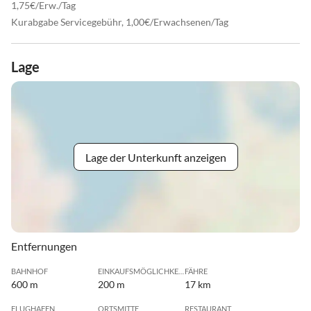
1,75€/Erw./Tag
Kurabgabe Servicegebühr, 1,00€/Erwachsenen/Tag
Lage
Lage der Unterkunft anzeigen
Entfernungen
BAHNHOF
EINKAUFSMÖGLICHKEIT
FÄHRE
600 m
200 m
17 km
FLUGHAFEN
ORTSMITTE
RESTAURANT