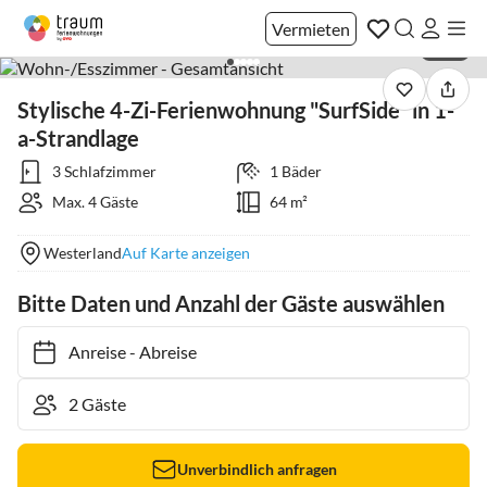
Vermieten
1 / 15
Stylische 4-Zi-Ferienwohnung "SurfSide" in 1-
a-Strandlage
3 Schlafzimmer
1 Bäder
Max. 4 Gäste
64 m²
Westerland
Auf Karte anzeigen
Bitte Daten und Anzahl der Gäste auswählen
Anreise
-
Abreise
Unverbindlich anfragen