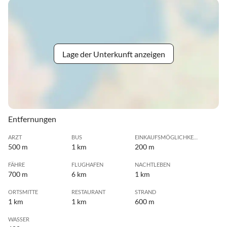
Lage der Unterkunft anzeigen
Entfernungen
ARZT
BUS
EINKAUFSMÖGLICHKEIT
500 m
1 km
200 m
FÄHRE
FLUGHAFEN
NACHTLEBEN
700 m
6 km
1 km
ORTSMITTE
RESTAURANT
STRAND
1 km
1 km
600 m
WASSER