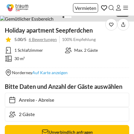
Vermieten
1 / 21
Holiday apartment Seepferdchen
5.00/5
6 Bewertungen
100% Empfehlung
1 Schlafzimmer
Max. 2 Gäste
30 m²
Norderney
Auf Karte anzeigen
Bitte Daten und Anzahl der Gäste auswählen
Anreise
-
Abreise
Unverbindlich anfragen