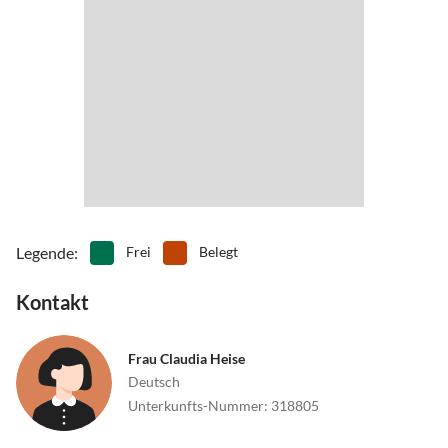
•
Tennis
•
Theater
•
Vögel beobachten
•
Wandern
•
Wassersport
•
Wattwandern
•
Wellness
•
Windsurfen
•
Zelten
Legende
:
Frei
Belegt
Kontakt
Frau Claudia Heise
Deutsch
Unterkunfts-Nummer
:
318805