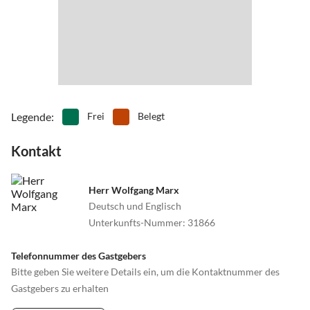
Meer in Bremerhaven, Babyzoo in der Wingst mit Spielpark, Tier-
Storchenweg 1 d, 27639 Wurster Nordseeküste.
und Freizeitpark Jaderberg, Klimahaus 8° Ost in Bremerhaven,
Moortherme Bederkesa, etc.
Legende
:
Frei
Belegt
Kontakt
Herr Wolfgang Marx
Deutsch und Englisch
Unterkunfts-Nummer
:
31866
Telefonnummer des Gastgebers
Bitte geben Sie weitere Details ein, um die Kontaktnummer des
Gastgebers zu erhalten