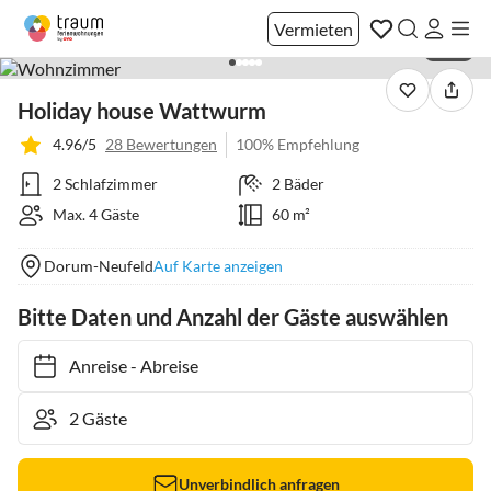
Vermieten
1 / 21
Holiday house Wattwurm
4.96/5
28 Bewertungen
100% Empfehlung
2 Schlafzimmer
2 Bäder
Max. 4 Gäste
60 m²
Dorum-Neufeld
Auf Karte anzeigen
Bitte Daten und Anzahl der Gäste auswählen
Anreise
-
Abreise
Unverbindlich anfragen