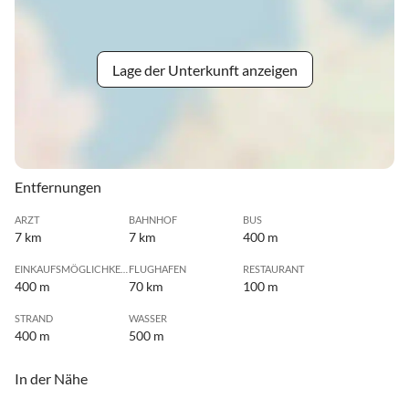
Lage der Unterkunft anzeigen
Entfernungen
ARZT
BAHNHOF
BUS
7 km
7 km
400 m
EINKAUFSMÖGLICHKEIT
FLUGHAFEN
RESTAURANT
400 m
70 km
100 m
STRAND
WASSER
400 m
500 m
In der Nähe