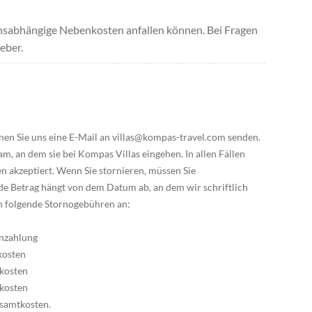
uchsabhängige Nebenkosten anfallen können. Bei Fragen
eber.
en Sie uns eine E-Mail an villas@kompas-travel.com senden.
 an dem sie bei Kompas Villas eingehen. In allen Fällen
n akzeptiert. Wenn Sie stornieren, müssen Sie
de Betrag hängt von dem Datum ab, an dem wir schriftlich
en folgende Stornogebühren an:
 Anzahlung
tkosten
mtkosten
mtkosten
esamtkosten.