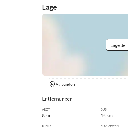
Lage
Lage der
Valbandon
Entfernungen
ARZT
BUS
8 km
15 km
FÄHRE
FLUGHAFEN