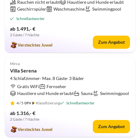
Rauchen nicht erlaubt
Haustiere und Hunde erlaubt
Geschirrspüler
Waschmaschine
Swimmingpool
Schnellantworter
ab 1.491,- €
2 Gäste / 7 Nächte
Zum Angebot
Verstecktes Juwel
4.9
(2)
Mirca
Villa Serena
4 Schlafzimmer· Max. 8 Gäste· 3 Bäder
Gratis WiFi
Fernseher
Haustiere und Hunde erlaubt
Sauna
Swimmingpool
4
/ 5
Klassifizierung
Schnellantworter
ab 1.316,- €
2 Gäste / 7 Nächte
Zum Angebot
Verstecktes Juwel
5.0
(1)