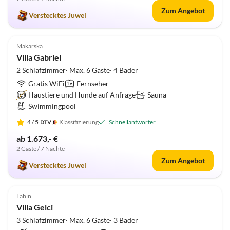
Zum Angebot
Verstecktes Juwel
5.0
(4)
Makarska
Villa Gabriel
2 Schlafzimmer· Max. 6 Gäste· 4 Bäder
Gratis WiFi
Fernseher
Haustiere und Hunde auf Anfrage
Sauna
Swimmingpool
4
/ 5
Klassifizierung
Schnellantworter
ab 1.673,- €
2 Gäste / 7 Nächte
Zum Angebot
Verstecktes Juwel
5.0
(3)
Labin
Villa Gelci
3 Schlafzimmer· Max. 6 Gäste· 3 Bäder