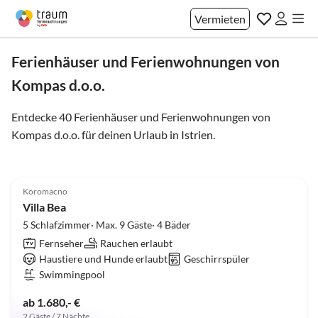
Vermieten
Ferienhäuser und Ferienwohnungen von
Kompas d.o.o.
Entdecke 40 Ferienhäuser und Ferienwohnungen von
Kompas d.o.o. für deinen Urlaub in
Istrien
.
5.0
(8)
Koromacno
Villa Bea
5 Schlafzimmer· Max. 9 Gäste· 4 Bäder
Fernseher
Rauchen erlaubt
Haustiere und Hunde erlaubt
Geschirrspüler
Swimmingpool
ab 1.680,- €
2 Gäste / 7 Nächte