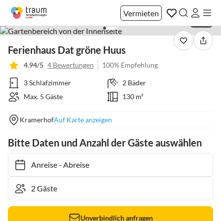
Vermieten
1 / 38
Ferienhaus Dat gröne Huus
4.94/5
4 Bewertungen
100% Empfehlung
3 Schlafzimmer
2 Bäder
Max. 5 Gäste
130 m²
Kramerhof
Auf Karte anzeigen
Bitte Daten und Anzahl der Gäste auswählen
Anreise
-
Abreise
Unverbindlich anfragen