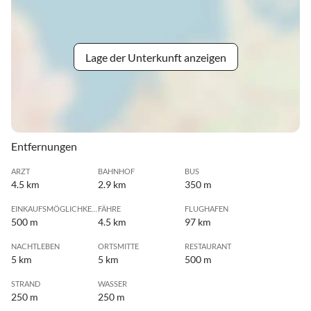
Lage der Unterkunft anzeigen
Entfernungen
ARZT
BAHNHOF
BUS
4.5 km
2.9 km
350 m
EINKAUFSMÖGLICHKEIT
FÄHRE
FLUGHAFEN
500 m
4.5 km
97 km
NACHTLEBEN
ORTSMITTE
RESTAURANT
5 km
5 km
500 m
STRAND
WASSER
250 m
250 m