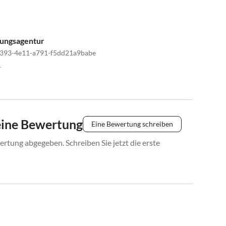
tungsagentur
393-4e11-a791-f5dd21a9babe
1
eine Bewertung
Eine Bewertung schreiben
rtung abgegeben. Schreiben Sie jetzt die erste