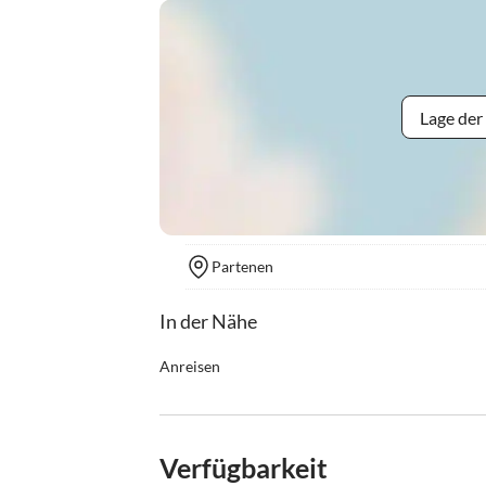
Lage der
Partenen
In der Nähe
Anreisen
Anreise ab 15:00 Uhr, Abreise bis 09:30 Uhr. Ein
möglich. T. +43 650 5550115
Verfügbarkeit