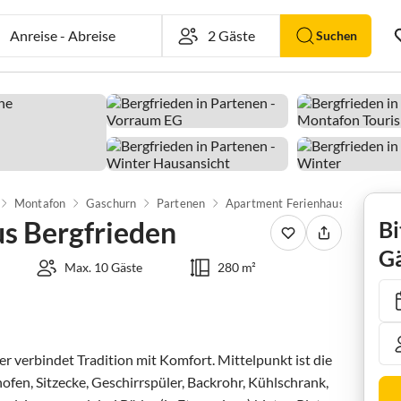
Anreise
-
Abreise
Suchen
Montafon
Gaschurn
Partenen
Apartment Ferienha
s Bergfrieden
Bi
Gä
Max. 10 Gäste
280 m²
verbindet Tradition mit Komfort. Mittelpunkt ist die 
en, Sitzecke, Geschirrspüler, Backrohr, Kühlschrank, 