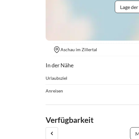
Lage der
Aschau im Zillertal
In der Nähe
Urlaubsziel
Urige Hütten, ein schier endloses Netz an Wege
Anreisen
präparierte Pisten, topmoderne Liftanlagen, um
B 169 - Ausfahrt Aschau - nach rechts abbiegen 
Möglichkeiten die kalte Jahreszeit von ihrer scho
2. Einfahrt auf der linken Seite (2. Haus direkt an
Verfügbarkeit
M