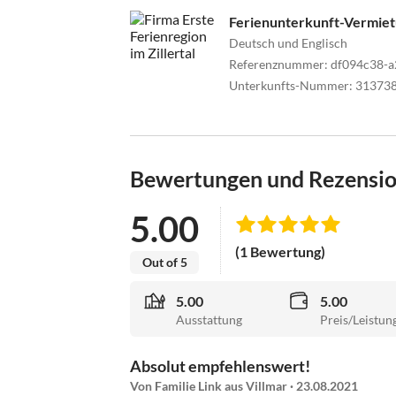
Ferienunterkunft-Vermie
Deutsch und Englisch
Referenznummer
:
df094c38-
Unterkunfts-Nummer
:
31373
Bewertungen und Rezensi
5.00
(1 Bewertung)
Out of 5
5.00
5.00
Ausstattung
Preis/Leistun
Absolut empfehlenswert!
Von Familie Link aus Villmar · 23.08.2021