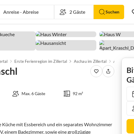
Anreise
-
Abreise
Suchen
lertal
Erste Ferienregion im Zillertal
Aschau im Zillertal
Apartment 
schl
Bi
Gä
Max. 6 Gäste
92 m²
ge Küche mit Essbereich und ein separates Wohnzimmer 
TV, einem Badezimmer, sowie eine großzügige 