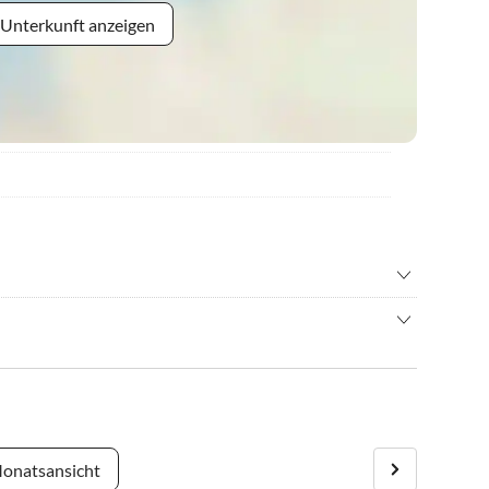
 Unterkunft anzeigen
n für Wanderer und Biker im Sommer, sowie herrlich
fangreiche Angebote für Aktivreisende und jede Menge
- über den Bahnübergang - nächste Kreuzung links abbiegen -
̈nsten Seite zu sehen, locken im Winter.
 der Straße)
onatsansicht