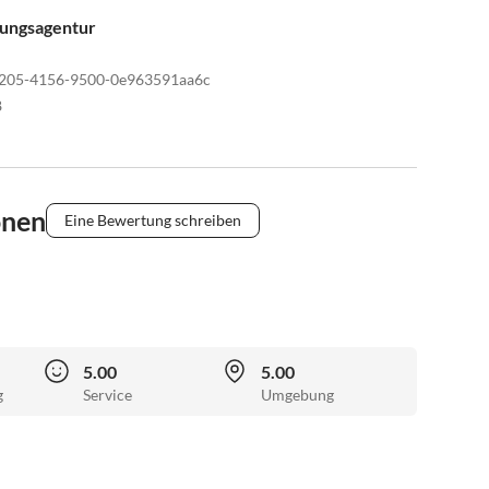
tungsagentur
a205-4156-9500-0e963591aa6c
8
onen
Eine Bewertung schreiben
5.00
5.00
g
Service
Umgebung