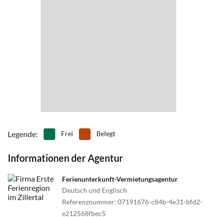
uns entfernt, stellen Sie hier Ihr Können bei einer Partie Golf unter
Beweis!
Erleben Sie einen unvergesslichen Sommerurlaub im Zillertal. Bei
einem Familienurlaub im Zillertal steht das gemeinsame Erleben im
Vordergrund. Wandern mit der ganzen Familie oder ein Besuch der
Erlebnistherme mit wohltuender Wellness-Landschaft. Der
Golfplatz Zillertal Uderns präsentiert sich mit insgesamt 18 Bahnen
und bietet Ihnen ein traumhaftes Areal zum Golf spielen. Im Winter
erwarten Sie eine Märchenwelt verschneiter Wälder und
traumhafte Abfahrten in den Skigebieten Hochzillertal –
Legende
:
Frei
Belegt
Hochfügen und Zillertal Arena.
Informationen der Agentur
Ferienunterkunft-Vermietungsagentur
Deutsch und Englisch
Referenznummer
:
07191676-c84b-4e31-bfd2-
e212568fbec5