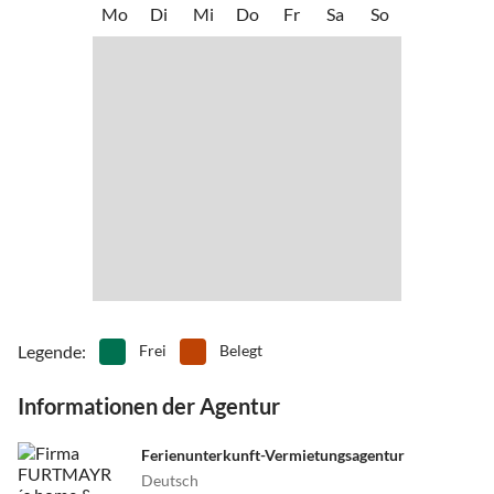
Mo
Di
Mi
Do
Fr
Sa
So
•
Spielscheune/ Indoorspielplatz
•
Thermalbäder
Emden - alles schöne Städte die es Wert sind, erkundet zu werden.
•
Vögel beobachten
•
Wandern
•
Wattwandern
•
Wellness
Legende
:
Frei
Belegt
Informationen der Agentur
Ferienunterkunft-Vermietungsagentur
Deutsch