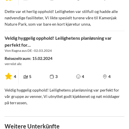
Dette var et herlig opphold! Leiligheten var stilfull og hadde alle
nødvendige fasiliteter, Vi likte spesielt turene våre til Kamenjak
Nature Park, som var bare en kort kjøretur unna,
Veldig hyggelig opphold! Leilighetens planløsning var
perfekt for...
Von Ragna aus DE · 02.03.2024
Reisezeitraum: 15.02.2024
verreist als:
4
5
3
4
4
Veldig hyggelig opphold! Leilighetens planløsning var perfekt for
vår gruppe av venner, Vi utnyttet godt kjøkkenet og nøt middager
på terrassen,
Weitere Unterkünfte