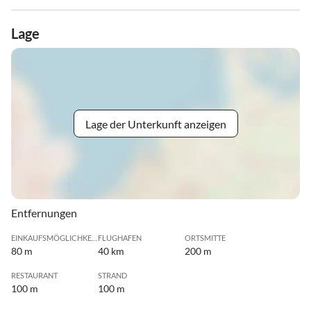
Lage
Lage der Unterkunft anzeigen
Entfernungen
EINKAUFSMÖGLICHKEIT
FLUGHAFEN
ORTSMITTE
80 m
40 km
200 m
RESTAURANT
STRAND
100 m
100 m