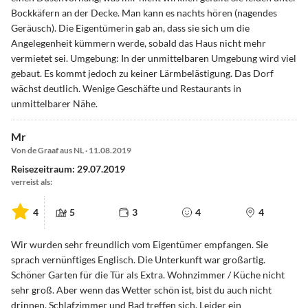
Bockkäfern an der Decke. Man kann es nachts hören (nagendes
Geräusch). Die Eigentümerin gab an, dass sie sich um die
Angelegenheit kümmern werde, sobald das Haus nicht mehr
vermietet sei. Umgebung: In der unmittelbaren Umgebung wird viel
gebaut. Es kommt jedoch zu keiner Lärmbelästigung. Das Dorf
wächst deutlich. Wenige Geschäfte und Restaurants in
unmittelbarer Nähe.
Mr
Von de Graaf aus NL · 11.08.2019
Reisezeitraum: 29.07.2019
verreist als:
4
5
3
4
4
Wir wurden sehr freundlich vom Eigentümer empfangen. Sie
sprach vernünftiges Englisch. Die Unterkunft war großartig.
Schöner Garten für die Tür als Extra. Wohnzimmer / Küche nicht
sehr groß. Aber wenn das Wetter schön ist, bist du auch nicht
drinnen. Schlafzimmer und Bad treffen sich. Leider ein