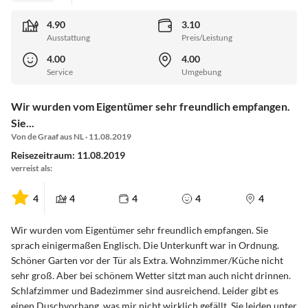
4.90
3.10
Ausstattung
Preis/Leistung
4.00
4.00
Service
Umgebung
Wir wurden vom Eigentümer sehr freundlich empfangen.
Sie...
Von de Graaf aus NL · 11.08.2019
Reisezeitraum: 11.08.2019
verreist als:
4
4
4
4
4
Wir wurden vom Eigentümer sehr freundlich empfangen. Sie
sprach einigermaßen Englisch. Die Unterkunft war in Ordnung.
Schöner Garten vor der Tür als Extra. Wohnzimmer/Küche nicht
sehr groß. Aber bei schönem Wetter sitzt man auch nicht drinnen.
Schlafzimmer und Badezimmer sind ausreichend. Leider gibt es
einen Duschvorhang, was mir nicht wirklich gefällt. Sie leiden unter