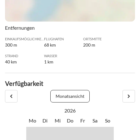
Entfernungen
EINKAUFSMÖGLICHKEIT
FLUGHAFEN
ORTSMITTE
300 m
68 km
200 m
STRAND
WASSER
40 km
1 km
Verfügbarkeit
Monatsansicht
2026
Mo
Di
Mi
Do
Fr
Sa
So