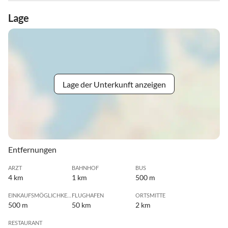
Lage
Lage der Unterkunft anzeigen
Entfernungen
ARZT
BAHNHOF
BUS
4 km
1 km
500 m
EINKAUFSMÖGLICHKEIT
FLUGHAFEN
ORTSMITTE
500 m
50 km
2 km
RESTAURANT