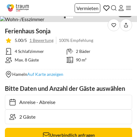
Vermieten
1 / 10
Ferienhaus Sonja
5.00/5
1 Bewertung
100% Empfehlung
4 Schlafzimmer
2 Bäder
Max. 8 Gäste
90 m²
Hameln
Auf Karte anzeigen
Bitte Daten und Anzahl der Gäste auswählen
Anreise
-
Abreise
Unverbindlich anfragen