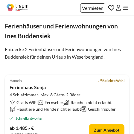
Vermieten
Ferienhäuser und Ferienwohnungen von
Ines Buddensiek
Entdecke 2 Ferienhäuser und Ferienwohnungen von Ines
Buddensiek für deinen Urlaub in
Weserbergland
.
5.0
(1)
Hameln
Beliebte Wahl
Ferienhaus Sonja
4 Schlafzimmer· Max. 8 Gäste· 2 Bäder
Gratis WiFi
Fernseher
Rauchen nicht erlaubt
Haustiere und Hunde nicht erlaubt
Geschirrspüler
Schnellantworter
ab 1.485,- €
Zum Angebot
2 Gäste / 7 Nächte