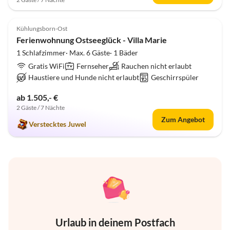
5.0
(1)
Kühlungsborn-Ost
Ferienwohnung Ostseeglück - Villa Marie
1 Schlafzimmer· Max. 6 Gäste· 1 Bäder
Gratis WiFi
Fernseher
Rauchen nicht erlaubt
Haustiere und Hunde nicht erlaubt
Geschirrspüler
ab 1.505,- €
2 Gäste / 7 Nächte
Zum Angebot
Verstecktes Juwel
Urlaub in deinem Postfach