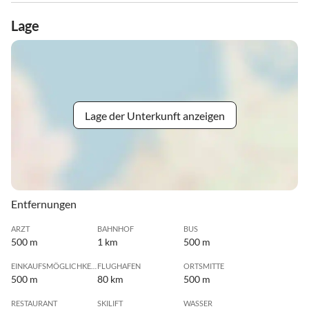
Lage
Lage der Unterkunft anzeigen
Entfernungen
ARZT
BAHNHOF
BUS
500 m
1 km
500 m
EINKAUFSMÖGLICHKEIT
FLUGHAFEN
ORTSMITTE
500 m
80 km
500 m
RESTAURANT
SKILIFT
WASSER