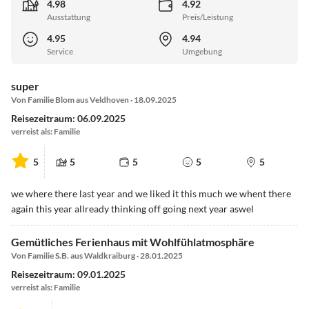
4.98
4.92
Ausstattung
Preis/Leistung
4.95
4.94
Service
Umgebung
super
Von Familie Blom aus Veldhoven · 18.09.2025
Reisezeitraum: 06.09.2025
verreist als: Familie
5
5
5
5
5
we where there last year and we liked it this much we whent there
again this year allready thinking off going next year aswel
Gemütliches Ferienhaus mit Wohlfühlatmosphäre
Von Familie S.B. aus Waldkraiburg · 28.01.2025
Reisezeitraum: 09.01.2025
verreist als: Familie