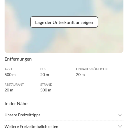
Lage der Unterkunft anzeigen
Entfernungen
ARZT
BUS
EINKAUFSMÖGLICHKEIT
500 m
20 m
20 m
RESTAURANT
STRAND
20 m
500 m
In der Nähe
Unsere Freizeittipps
•
Angeln
•
Beachvolleyball
Weitere Freizeitmöglichkeiten