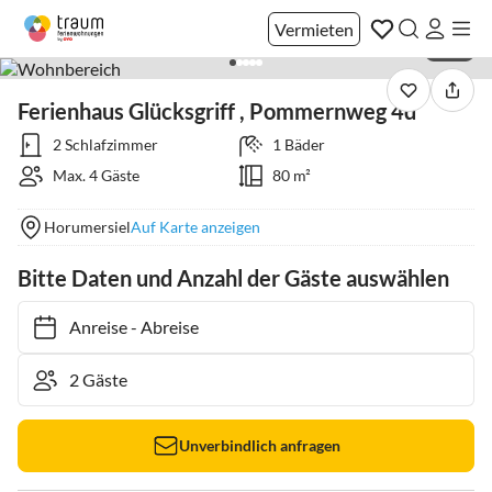
Vermieten
1 / 17
Ferienhaus Glücksgriff , Pommernweg 4d
2 Schlafzimmer
1 Bäder
Max. 4 Gäste
80 m²
Horumersiel
Auf Karte anzeigen
Bitte Daten und Anzahl der Gäste auswählen
Anreise
-
Abreise
Unverbindlich anfragen