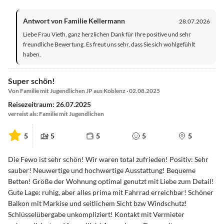
Antwort von Familie Kellermann
28.07.2026
Liebe Frau Vieth, ganz herzlichen Dank für Ihre positive und sehr
freundliche Bewertung. Es freut uns sehr, dass Sie sich wohlgefühlt
haben.
Super schön!
Von Familie mit Jugendlichen JP aus Koblenz · 02.08.2025
Reisezeitraum: 26.07.2025
verreist als: Familie mit Jugendlichen
5
5
5
5
5
Die Fewo ist sehr schön! Wir waren total zufrieden! Positiv: Sehr
sauber! Neuwertige und hochwertige Ausstattung! Bequeme
Betten! Größe der Wohnung optimal genutzt mit Liebe zum Detail!
Gute Lage: ruhig, aber alles prima mit Fahrrad erreichbar! Schöner
Balkon mit Markise und seitlichem Sicht bzw Windschutz!
Schlüsselübergabe unkompliziert! Kontakt mit Vermieter