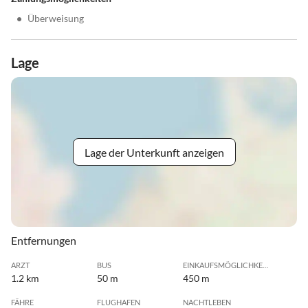
•
Überweisung
Lage
Lage der Unterkunft anzeigen
Entfernungen
ARZT
BUS
EINKAUFSMÖGLICHKEIT
1.2 km
50 m
450 m
FÄHRE
FLUGHAFEN
NACHTLEBEN