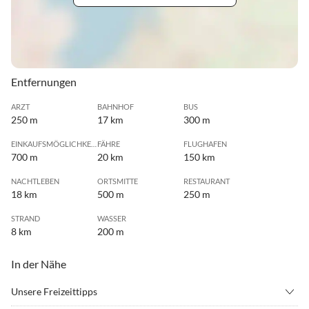
Entfernungen
ARZT
BAHNHOF
BUS
250 m
17 km
300 m
EINKAUFSMÖGLICHKEIT
FÄHRE
FLUGHAFEN
700 m
20 km
150 km
NACHTLEBEN
ORTSMITTE
RESTAURANT
18 km
500 m
250 m
STRAND
WASSER
8 km
200 m
In der Nähe
Unsere Freizeittipps