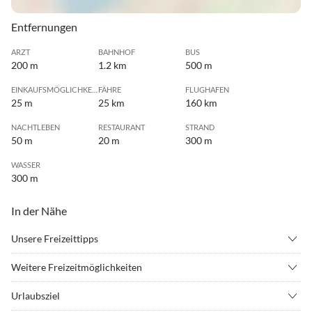
Entfernungen
ARZT
BAHNHOF
BUS
200 m
1.2 km
500 m
EINKAUFSMÖGLICHKEIT
FÄHRE
FLUGHAFEN
25 m
25 km
160 km
NACHTLEBEN
RESTAURANT
STRAND
50 m
20 m
300 m
WASSER
300 m
In der Nähe
Unsere Freizeittipps
•
Angeln
•
Beachvolleyball
Weitere Freizeitmöglichkeiten
•
Erlebnisbad
•
Fahrradverleih
Für genauere Informationen können Sie in den Reiseführern
•
Fitness
•
Freibad
Urlaubsziel
schmökern, die in der Wohnung ausliegen. Jede Jahreszeit und
•
Freizeitpark
•
Fussball