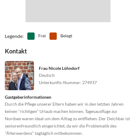
mit Fernbus oder der Bahn / Küstenline
Von Wittmund ab Markt mit dem Bus 343 bis Carolinensiel
Legende
:
Frei
Belegt
Friedrichsschleuse.
Von Jever ab Bhf/ZOB mit dem Bus 211 bis Carolinensiel
Kontakt
Friedrichsschleuse.
Von Esens ab Bhf/ZOB mit dem Bus 363 bis Carolinensiel
Frau Nicole Löhndorf
Feuerwehr, dann mit dem Bus 211 oder 343 weiter bis
Deutsch
Friedrichsschleuse.
Unterkunfts-Nummer
:
274937
Gastgeberinformationen
Durch die Pflege unserer Eltern haben wir in den letzten Jahren
keinen "richtigen" Urlaub machen können. Tagesausflüge zur
Nordsee waren ideal um dem Alltag zu entfliehen. Der Deichbär ist
seniorenfreundlich eingerichtet, da wir die Problematik des
"Älterwerdens" tagtäglich mitbekommen.