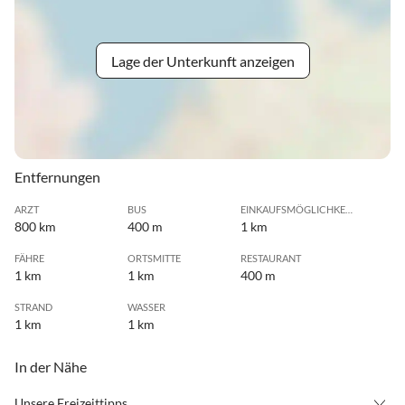
Lage der Unterkunft anzeigen
Entfernungen
ARZT
BUS
EINKAUFSMÖGLICHKEIT
800 km
400 m
1 km
FÄHRE
ORTSMITTE
RESTAURANT
1 km
1 km
400 m
STRAND
WASSER
1 km
1 km
In der Nähe
Unsere Freizeittipps