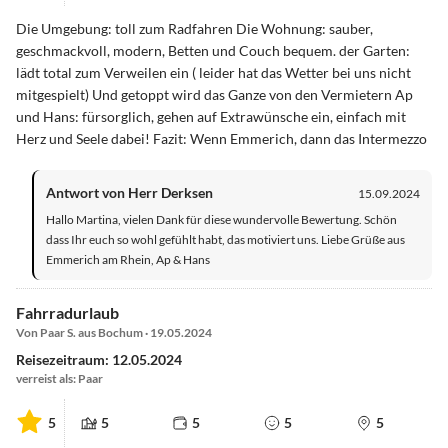
Die Umgebung: toll zum Radfahren Die Wohnung: sauber,
geschmackvoll, modern, Betten und Couch bequem. der Garten:
lädt total zum Verweilen ein ( leider hat das Wetter bei uns nicht
mitgespielt) Und getoppt wird das Ganze von den Vermietern Ap
und Hans: fürsorglich, gehen auf Extrawünsche ein, einfach mit
Herz und Seele dabei! Fazit: Wenn Emmerich, dann das Intermezzo
Antwort von Herr Derksen
15.09.2024
Hallo Martina, vielen Dank für diese wundervolle Bewertung. Schön
dass Ihr euch so wohl gefühlt habt, das motiviert uns. Liebe Grüße aus
Emmerich am Rhein, Ap & Hans
Fahrradurlaub
Von Paar S. aus Bochum · 19.05.2024
Reisezeitraum: 12.05.2024
verreist als: Paar
5
5
5
5
5