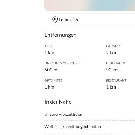
Emmerich
Entfernungen
ARZT
BAHNHOF
1 km
2 km
EINKAUFSMÖGLICHKEIT
FLUGHAFEN
500 m
90 km
ORTSMITTE
RESTAURANT
1 km
1 km
In der Nähe
Unsere Freizeittipps
•
Angeln
•
Erleb
Weitere Freizeitmöglichkeiten
•
Fitness
•
Freib