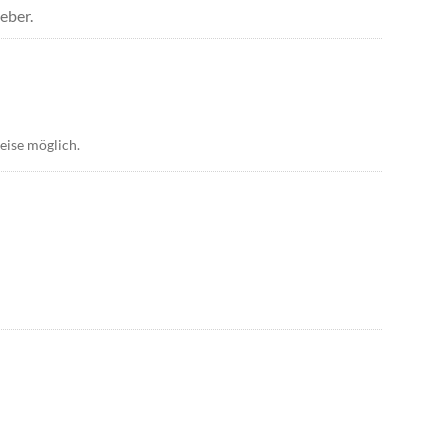
eber.
reise möglich.