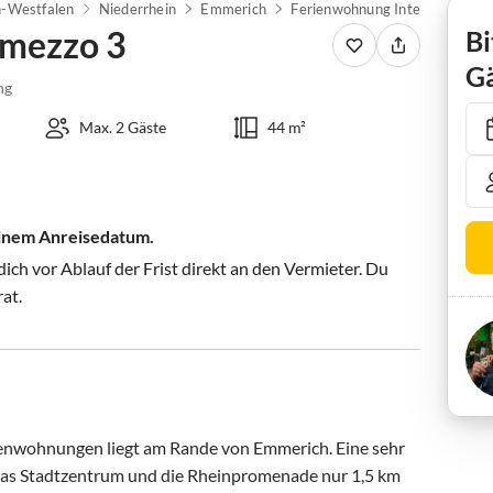
n-Westfalen
Niederrhein
Emmerich
Ferienwohnung Intermezzo 3
rmezzo 3
Bi
Gä
ng
Max. 2 Gäste
44 m²
einem Anreisedatum.
ch vor Ablauf der Frist direkt an den Vermieter. Du
rat.
ienwohnungen liegt am Rande von Emmerich. Eine sehr 
 das Stadtzentrum und die Rheinpromenade nur 1,5 km 