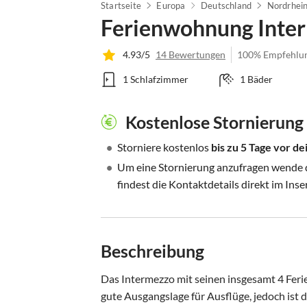
Startseite
Europa
Deutschland
Nordrhei
Ferienwohnung Inte
4.93/5
14 Bewertungen
100% Empfehlu
1 Schlafzimmer
1 Bäder
Kostenlose Stornierung
•
Storniere kostenlos
bis zu 5 Tage vor d
•
Um eine Stornierung anzufragen wende di
findest die Kontaktdetails direkt im Inse
Beschreibung
Das Intermezzo mit seinen insgesamt 4 Fer
gute Ausgangslage für Ausflüge, jedoch ist