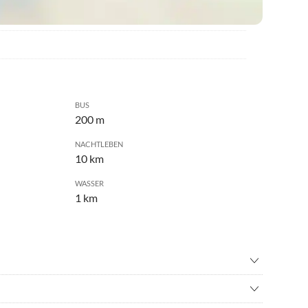
BUS
200 m
NACHTLEBEN
10 km
WASSER
1 km
nisbad
•
Fahrradverleih
ad
•
Hallenbad