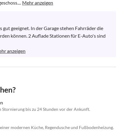
eschoss....
Mehr anzeigen
s gut geeignet. In der Garage stehen Fahrräder die 
den können. 2 Auflade Stationen für E-Auto's sind 
hr anzeigen
chen?
en
n Stornierung bis zu 24 Stunden vor der Ankunft.
it einer modernen Küche, Regendusche und Fußbodenheizung.