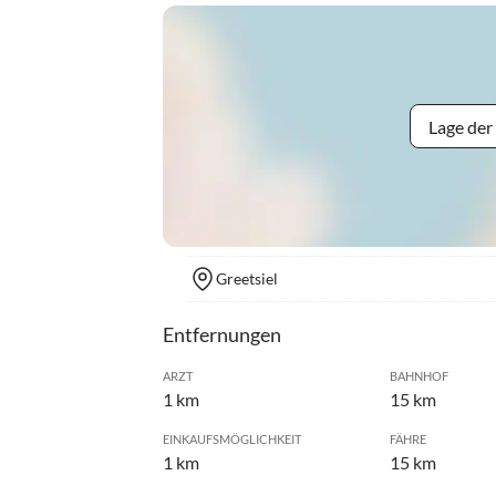
Lage der
Greetsiel
Entfernungen
ARZT
BAHNHOF
1 km
15 km
EINKAUFSMÖGLICHKEIT
FÄHRE
1 km
15 km