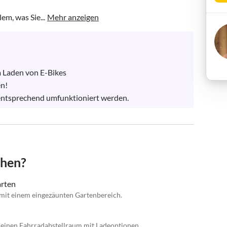
em, was Sie...
Mehr anzeigen
 Laden von E-Bikes

n!

n entsprechend umfunktioniert werden.
chen?
arten
 mit einem eingezäunten Gartenbereich.
 einen Fahrradabstellraum mit Ladeoptionen.