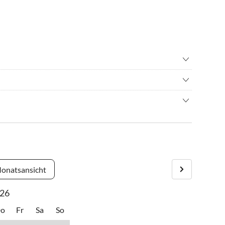
enfliegen
•
Fahrradverleih
olf
•
Schwimmen
iegt nur circa 500m vom Greetsieler Zentrum entfernt. Hier
latz
•
Vögel beobachten
möglichkeiten sowie ein großes Gastronomieangebot.
it von 15.00-16:00 Uhr zur Verfügung. Sollte die Anreise
gesprochen werden. Die Schlüsselübergabe erfolgt persönlich
nserem Büro.
rgens zu verlassen.
onatsansicht
26
o
Fr
Sa
So