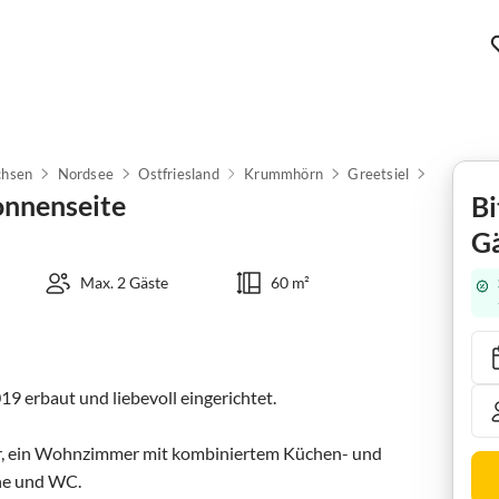
chsen
Nordsee
Ostfriesland
Krummhörn
Greetsiel
onnenseite
Bi
Gä
Max. 2 Gäste
60 m²
 erbaut und liebevoll eingerichtet.

r, ein Wohnzimmer mit kombiniertem Küchen- und 
e und WC.
