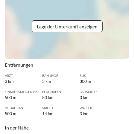
Lage der Unterkunft anzeigen
Entfernungen
ARZT
BAHNHOF
BUS
3 km
3 km
300 m
EINKAUFSMÖGLICHKEIT
FLUGHAFEN
ORTSMITTE
500 m
80 km
3 km
RESTAURANT
SKILIFT
WASSER
500 m
14 km
3 km
In der Nähe