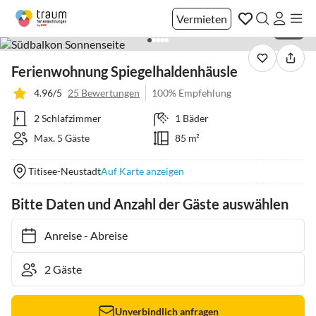
Vermieten
1 / 21
Ferienwohnung Spiegelhaldenhäusle
4.96/5
25 Bewertungen
100% Empfehlung
2 Schlafzimmer
1 Bäder
Max. 5 Gäste
85 m²
Titisee-Neustadt
Auf Karte anzeigen
Bitte Daten und Anzahl der Gäste auswählen
Anreise
-
Abreise
Unverbindlich anfragen