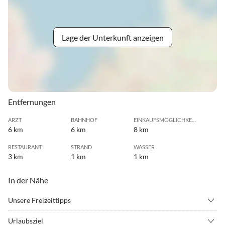
Lage der Unterkunft anzeigen
Entfernungen
ARZT
BAHNHOF
EINKAUFSMÖGLICHKEIT
6 km
6 km
8 km
RESTAURANT
STRAND
WASSER
3 km
1 km
1 km
In der Nähe
Unsere Freizeittipps
•
Fahrradverleih
•
Freibad
Urlaubsziel