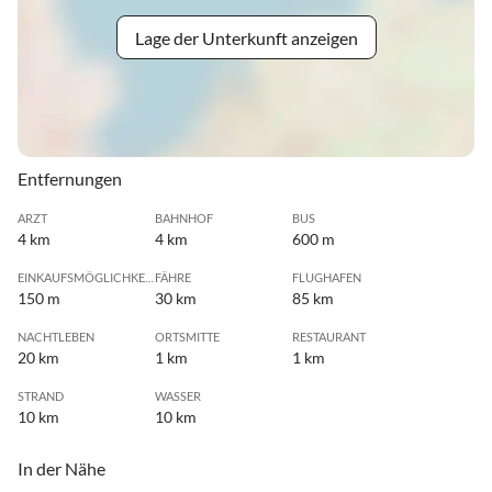
Lage der Unterkunft anzeigen
Entfernungen
ARZT
BAHNHOF
BUS
4 km
4 km
600 m
EINKAUFSMÖGLICHKEIT
FÄHRE
FLUGHAFEN
150 m
30 km
85 km
NACHTLEBEN
ORTSMITTE
RESTAURANT
20 km
1 km
1 km
STRAND
WASSER
10 km
10 km
In der Nähe