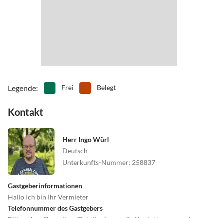
•
Spielscheune/ Indoorspielplatz
•
Surfen
•
Theater
•
Tretbootfahren
•
Wandern
•
Wattwandern
•
Windsurfen
•
Zoo
Legende
:
Frei
Belegt
Kontakt
Herr Ingo Würl
Deutsch
Unterkunfts-Nummer
:
258837
Gastgeberinformationen
Hallo Ich bin Ihr Vermieter
Telefonnummer des Gastgebers