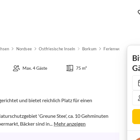
chsen
Nordsee
Ostfriesische Inseln
Borkum
Ferienwohnung See
Bi
Gä
Max. 4 Gäste
75 m²
richtet und bietet reichlich Platz für einen 
 Naturschutzgebiet 'Greune Stee', ca. 10 Gehminuten 
rmarkt, Bäcker sind in...
Mehr anzeigen