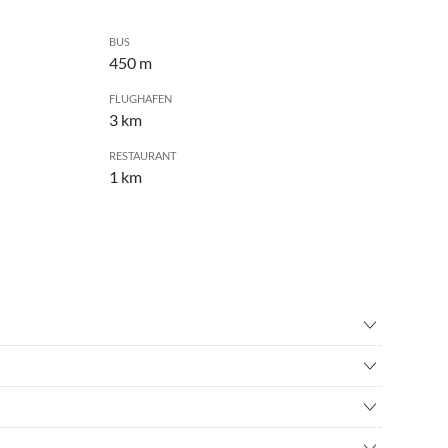
BUS
450 m
FLUGHAFEN
3 km
RESTAURANT
1 km
adverleih
•
Hallenbad
n
•
Kino
r
•
Kureinrichtung
olf
•
Museen
abwechslungsreichen Urlaub. Borkum hat einen alten Ortskern,