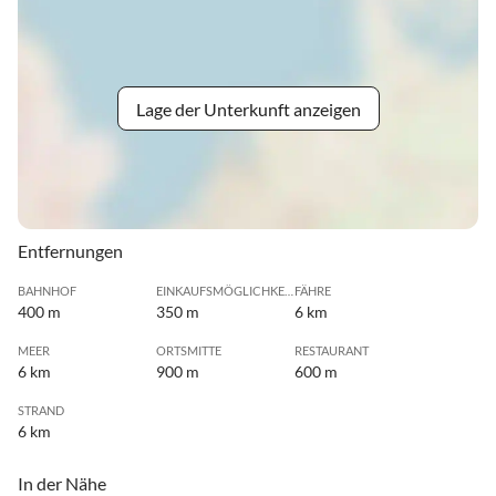
Lage der Unterkunft anzeigen
Entfernungen
BAHNHOF
EINKAUFSMÖGLICHKEIT
FÄHRE
400 m
350 m
6 km
MEER
ORTSMITTE
RESTAURANT
6 km
900 m
600 m
STRAND
6 km
In der Nähe