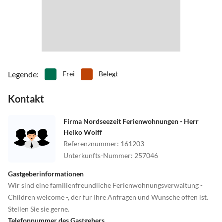
Evensweg und nach weiteren 250 m rechts abbiegen auf Nordweg.
Nach ca. 100 m finden Sie die Ferienwohnung auf er rechten Seite.
Legende
:
Frei
Belegt
Kontakt
Firma Nordseezeit Ferienwohnungen - Herr
Heiko Wolff
Referenznummer
:
161203
Unterkunfts-Nummer
:
257046
Gastgeberinformationen
Wir sind eine familienfreundliche Ferienwohnungsverwaltung -
Children welcome -, der für Ihre Anfragen und Wünsche offen ist.
Stellen Sie sie gerne.
Telefonnummer des Gastgebers