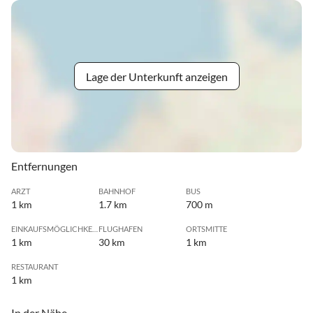
Lage der Unterkunft anzeigen
Entfernungen
ARZT
BAHNHOF
BUS
1 km
1.7 km
700 m
EINKAUFSMÖGLICHKEIT
FLUGHAFEN
ORTSMITTE
1 km
30 km
1 km
RESTAURANT
1 km
In der Nähe