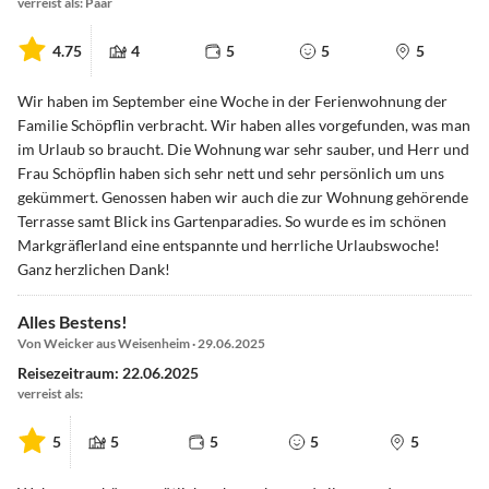
verreist als: Paar
4.75
4
5
5
5
Wir haben im September eine Woche in der Ferienwohnung der
Familie Schöpflin verbracht. Wir haben alles vorgefunden, was man
im Urlaub so braucht. Die Wohnung war sehr sauber, und Herr und
Frau Schöpflin haben sich sehr nett und sehr persönlich um uns
gekümmert. Genossen haben wir auch die zur Wohnung gehörende
Terrasse samt Blick ins Gartenparadies. So wurde es im schönen
Markgräflerland eine entspannte und herrliche Urlaubswoche!
Ganz herzlichen Dank!
Alles Bestens!
Von Weicker aus Weisenheim · 29.06.2025
Reisezeitraum: 22.06.2025
verreist als:
5
5
5
5
5