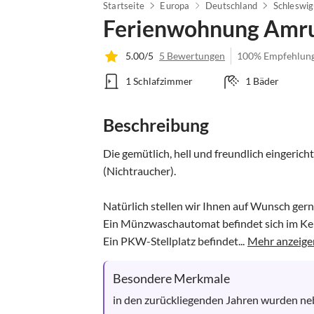
Startseite
Europa
Deutschland
Schleswig
Ferienwohnung Amru
5.00/5
5 Bewertungen
100% Empfehlun
1 Schlafzimmer
1 Bäder
Beschreibung
Die gemütlich, hell und freundlich eingerich
(Nichtraucher).

Natürlich stellen wir Ihnen auf Wunsch gern
Ein Münzwaschautomat befindet sich im Kell
Ein PKW-Stellplatz befindet...
Mehr anzeige
Besondere Merkmale
in den zurückliegenden Jahren wurden ne