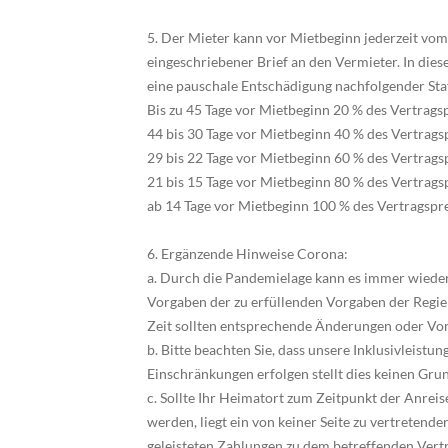
5. Der Mieter kann vor Mietbeginn jederzeit vom 
eingeschriebener Brief an den Vermieter. In die
eine pauschale Entschädigung nachfolgender Staf
Bis zu 45 Tage vor Mietbeginn 20 % des Vertrags
44 bis 30 Tage vor Mietbeginn 40 % des Vertrags
29 bis 22 Tage vor Mietbeginn 60 % des Vertrags
21 bis 15 Tage vor Mietbeginn 80 % des Vertrags
ab 14 Tage vor Mietbeginn 100 % des Vertragspr
6. Ergänzende Hinweise Corona:
a. Durch die Pandemielage kann es immer wiede
Vorgaben der zu erfüllenden Vorgaben der Regi
Zeit sollten entsprechende Änderungen oder Vor
b. Bitte beachten Sie, dass unsere Inklusivleistu
Einschränkungen erfolgen stellt dies keinen Gru
c. Sollte Ihr Heimatort zum Zeitpunkt der Anreise
werden, liegt ein von keiner Seite zu vertretende
geleisteten Zahlungen zu dem betreffenden Vertr