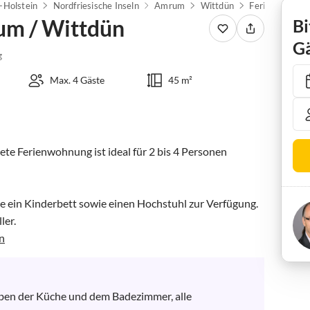
-Holstein
Nordfriesische Inseln
Amrum
Wittdün
Ferienwohnun
m / Wittdün
Bi
Gä
g
Max. 4 Gäste
45 m²
tete Ferienwohnung ist ideal für 2 bis 4 Personen 
e ein Kinderbett sowie einen Hochstuhl zur Verfügung. 

er.

n
ben der Küche und dem Badezimmer, alle 