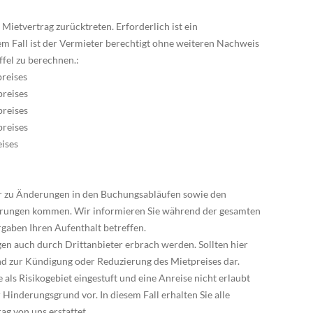
Mietvertrag zurücktreten. Erforderlich ist ein
sem Fall ist der Vermieter berechtigt ohne weiteren Nachweis
fel zu berechnen.:
preises
preises
preises
preises
eises
r zu Änderungen in den Buchungsabläufen sowie den
erungen kommen. Wir informieren Sie während der gesamten
gaben Ihren Aufenthalt betreffen.
ngen auch durch Drittanbieter erbrach werden. Sollten hier
nd zur Kündigung oder Reduzierung des Mietpreises dar.
 als Risikogebiet eingestuft und eine Anreise nicht erlaubt
r Hinderungsgrund vor. In diesem Fall erhalten Sie alle
ag von uns erstattet.