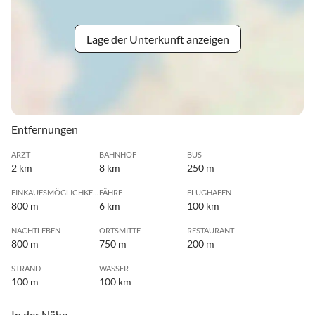
Lage der Unterkunft anzeigen
Entfernungen
ARZT
BAHNHOF
BUS
2 km
8 km
250 m
EINKAUFSMÖGLICHKEIT
FÄHRE
FLUGHAFEN
800 m
6 km
100 km
NACHTLEBEN
ORTSMITTE
RESTAURANT
800 m
750 m
200 m
STRAND
WASSER
100 m
100 km
In der Nähe