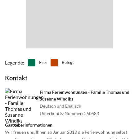
- Klimahaus und Auswandererhaus in Bremerhaven
•
Sehenswürdigkeiten
•
Spielplatz
- Aeronauticum Nordholz
•
Spielscheune/ Indoorspielplatz
•
Surfen
- Wattmuseeum Sahlenburg
•
Tanzen
•
Tauchen
•
Tennis
•
Thermalbäder
www.die-nordsee.de
•
Tischtennis
•
Vögel beobachten
•
Volleyball
•
Wassersport
•
Wattwandern
•
Wellness
•
Windsurfen
•
Zoo
Legende
:
Frei
Belegt
Kontakt
Firma Ferienwohnungen - Familie Thomas und
Susanne Windiks
Deutsch und Englisch
Unterkunfts-Nummer
:
250583
Gastgeberinformationen
Wir freuen uns, Ihnen ab Januar 2019 die Ferienwohnung selbst