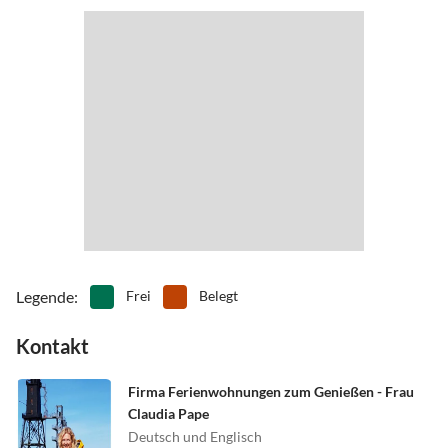
•
Wattwandern
•
Wellness
Krabbenfischer beim Einlaufen ins Hafenbecken.
•
Zoo
Auf der langen Deichlinie, kann man sich vom Wind den Alltag
wegpusten lassen.
Zwischen Cuxhaven und Bremerhaven können Sie das Wattenmeer
mit allen Sinnen genießen. Stöbern Sie auf dem Meeresboden......
besonders Kinder lieben es, im Priel zu fischen oder nach einem
Wattwurm zu graben.
Die Dorumer Nordseeküche bietet Gaumenfreuden für jeden
Geschmack und Anlass. Das Angebot umfasst, fangfrischen Fisch
sowie die leckeren Krabben vom einlaufenden Kutter….. oder
lassen Sie sich verwöhnen von der gehobenen maritimen Küche.
Legende
:
Frei
Belegt
Kontakt
Firma Ferienwohnungen zum Genießen - Frau
Claudia Pape
Deutsch und Englisch