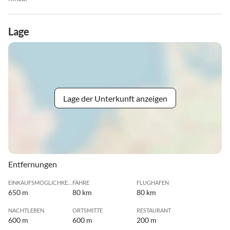
Lage
Lage der Unterkunft anzeigen
Entfernungen
EINKAUFSMÖGLICHKEIT
FÄHRE
FLUGHAFEN
650 m
80 km
80 km
NACHTLEBEN
ORTSMITTE
RESTAURANT
600 m
600 m
200 m