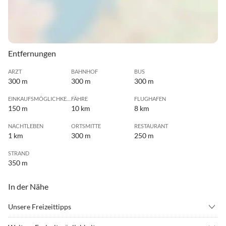
Entfernungen
ARZT
BAHNHOF
BUS
300 m
300 m
300 m
EINKAUFSMÖGLICHKEIT
FÄHRE
FLUGHAFEN
150 m
10 km
8 km
NACHTLEBEN
ORTSMITTE
RESTAURANT
1 km
300 m
250 m
STRAND
350 m
In der Nähe
Unsere Freizeittipps
•
Beachvolleyball
•
Bowling