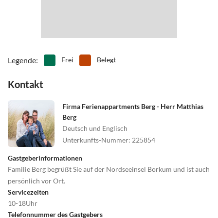
•
Surfen
•
Tanzen
umsteigefrei. Für viele Strecken sind günstige DB-Fahrkarten für
•
Tauchen
•
Tennis
die gesamte Verbindung - also inklusive Fährüberfahrt - buchbar
•
Theater
•
Tischtennis
•
Vögel beobachten
•
Volleyball
•
Wandern
•
Wassersport
•
Wattwandern
•
Wellness
Legende
:
Frei
Belegt
•
Windsurfen
•
Zelten
Kontakt
Firma Ferienappartments Berg - Herr Matthias
Berg
Deutsch und Englisch
Unterkunfts-Nummer
:
225854
Gastgeberinformationen
Familie Berg begrüßt Sie auf der Nordseeinsel Borkum und ist auch
persönlich vor Ort.
Servicezeiten
10-18Uhr
Telefonnummer des Gastgebers