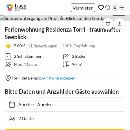
Vermieten
1 / 22
Ferienwohnung Residenza Torri - traumhafter
Seeblick
5.00/5
11 Bewertungen
100% Empfehlung
2 Schlafzimmer
2 Bäder
Max. 4 Gäste
90 m²
Torri del Benaco
Auf Karte anzeigen
Bitte Daten und Anzahl der Gäste auswählen
Anreise
-
Abreise