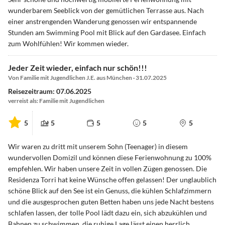
wunderbarem Seeblick von der gemütlichen Terrasse aus. Nach
einer anstrengenden Wanderung genossen wir entspannende
Stunden am Swimming Pool mit Blick auf den Gardasee. Einfach
zum Wohlfühlen! Wir kommen wieder.
Jeder Zeit wieder, einfach nur schön!!!
Von Familie mit Jugendlichen J.E. aus München · 31.07.2025
Reisezeitraum: 07.06.2025
verreist als: Familie mit Jugendlichen
5
5
5
5
5
Wir waren zu dritt mit unserem Sohn (Teenager) in diesem
wundervollen Domizil und können diese Ferienwohnung zu 100%
empfehlen. Wir haben unsere Zeit in vollen Zügen genossen. Die
Residenza Torri hat keine Wünsche offen gelassen! Der unglaublich
schöne Blick auf den See ist ein Genuss, die kühlen Schlafzimmern
und die ausgesprochen guten Betten haben uns jede Nacht bestens
schlafen lassen, der tolle Pool lädt dazu ein, sich abzukühlen und
Bahnen zu schwimmen, die ruhige Lage lässt einen herrlich