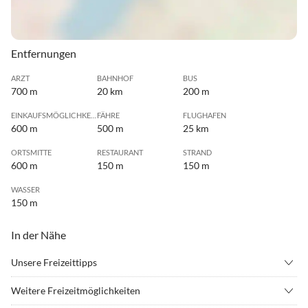
Entfernungen
ARZT
BAHNHOF
BUS
700 m
20 km
200 m
EINKAUFSMÖGLICHKEIT
FÄHRE
FLUGHAFEN
600 m
500 m
25 km
ORTSMITTE
RESTAURANT
STRAND
600 m
150 m
150 m
WASSER
150 m
In der Nähe
Unsere Freizeittipps
•
Angeln
•
Bergwandern
Weitere Freizeitmöglichkeiten
•
Fahrradverleih
•
Freibad