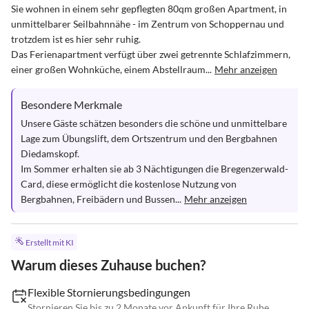
Sie wohnen in einem sehr gepflegten 80qm großen Apartment, in 
unmittelbarer Seilbahnnähe - im Zentrum von Schoppernau und 
trotzdem ist es hier sehr ruhig. 

Das Ferienapartment verfügt über zwei getrennte Schlafzimmern, 
einer großen Wohnküche, einem Abstellraum...
Mehr anzeigen
Besondere Merkmale
Unsere Gäste schätzen besonders die schöne und unmittelbare 
Lage zum Übungslift, dem Ortszentrum und den Bergbahnen 
Diedamskopf. 

Im Sommer erhalten sie ab 3 Nächtigungen die Bregenzerwald-
Card, diese ermöglicht die kostenlose Nutzung von 
Bergbahnen, Freibädern und Bussen...
Mehr anzeigen
Erstellt mit KI
Warum dieses Zuhause buchen?
Flexible Stornierungsbedingungen
Stornieren Sie bis zu 2 Monate vor Ankunft für Ihre Ruhe.