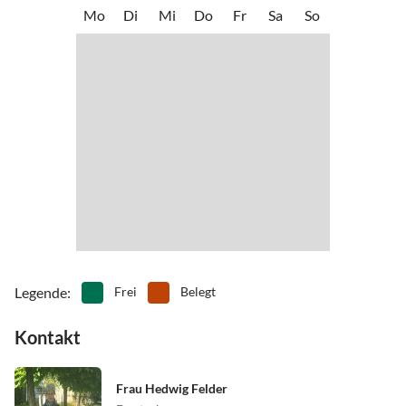
•
Kultur
•
Kutschfahrten
Mo
Di
Mi
Do
Fr
Sa
So
Mellau-Damüls, Warth-Salober, mit Anbindung an das Skigebiet
•
Lagerfeuer
•
Mountainbiking
Lech-Zürs am Arlberg.
•
Nordic Walking
•
Paragliding
•
Radfahren/ Cycling
•
Reiten
•
Rodeln
•
Schlittschuhlaufen
•
Sehenswürdigkeiten
•
Ski-Alpin
•
Ski-Langlauf
•
Snowboard
•
Spielplatz
•
Tanzen
•
Tennis
•
Theater
•
Tischtennis
•
Vögel beobachten
•
Volleyball
•
Wandern
•
Weinprobe
•
Wellness
•
Zelten
Legende
:
Frei
Belegt
Kontakt
Frau Hedwig Felder