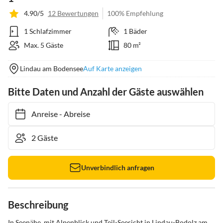
4.90/5
12 Bewertungen
100% Empfehlung
1 Schlafzimmer
1 Bäder
Max. 5 Gäste
80 m²
Lindau am Bodensee
Auf Karte anzeigen
Bitte Daten und Anzahl der Gäste auswählen
Anreise
-
Abreise
Unverbindlich anfragen
Beschreibung
In Seenähe, mit Alpenblick und Teil-Seesicht in Lindau-Bodolz am 