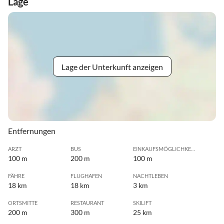
Lage
Lage der Unterkunft anzeigen
Entfernungen
ARZT
BUS
EINKAUFSMÖGLICHKEIT
100 m
200 m
100 m
FÄHRE
FLUGHAFEN
NACHTLEBEN
18 km
18 km
3 km
ORTSMITTE
RESTAURANT
SKILIFT
200 m
300 m
25 km