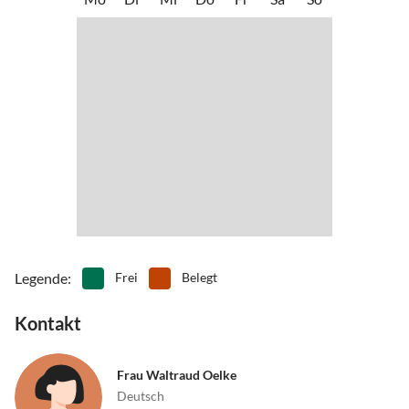
•
Nachtleben
•
Nordic Walking
•
Radfahren/ Cycling
•
Reiten
•
Schwimmen
•
Sehenswürdigkeiten
•
Spielplatz
•
Spielscheune/ Indoorspielplatz
•
Surfen
•
Tennis
•
Theater
•
Tischtennis
•
Vögel beobachten
•
Wandern
•
Wassersport
•
Wattwandern
•
Wellness
•
Windsurfen
Legende
:
Frei
Belegt
Kontakt
Frau Waltraud Oelke
Deutsch