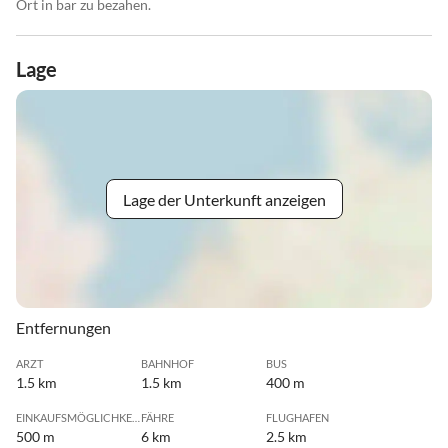
Ort in bar zu bezahen.
Lage
Lage der Unterkunft anzeigen
Entfernungen
ARZT
BAHNHOF
BUS
1.5 km
1.5 km
400 m
EINKAUFSMÖGLICHKEIT
FÄHRE
FLUGHAFEN
500 m
6 km
2.5 km