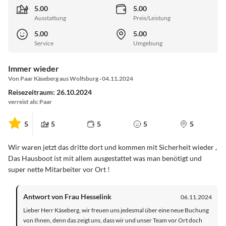
5.00
5.00
Ausstattung
Preis/Leistung
5.00
5.00
Service
Umgebung
Immer wieder
Von Paar Käseberg aus Wolfsburg · 04.11.2024
Reisezeitraum: 26.10.2024
verreist als: Paar
5
5
5
5
5
Wir waren jetzt das dritte dort und kommen mit Sicherheit wieder ,
Das Hausboot ist mit allem ausgestattet was man benötigt und
super nette Mitarbeiter vor Ort !
Antwort von Frau Hesselink
06.11.2024
Lieber Herr Käseberg, wir freuen uns jedesmal über eine neue Buchung
von Ihnen, denn das zeigt uns, dass wir und unser Team vor Ort doch