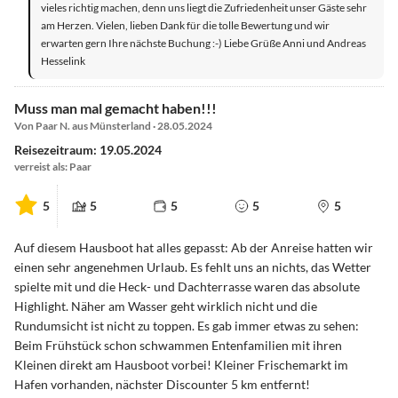
vieles richtig machen, denn uns liegt die Zufriedenheit unser Gäste sehr
am Herzen. Vielen, lieben Dank für die tolle Bewertung und wir
erwarten gern Ihre nächste Buchung :-) Liebe Grüße Anni und Andreas
Hesselink
Muss man mal gemacht haben!!!
Von Paar N. aus Münsterland · 28.05.2024
Reisezeitraum: 19.05.2024
verreist als: Paar
5
5
5
5
5
Auf diesem Hausboot hat alles gepasst: Ab der Anreise hatten wir
einen sehr angenehmen Urlaub. Es fehlt uns an nichts, das Wetter
spielte mit und die Heck- und Dachterrasse waren das absolute
Highlight. Näher am Wasser geht wirklich nicht und die
Rundumsicht ist nicht zu toppen. Es gab immer etwas zu sehen:
Beim Frühstück schon schwammen Entenfamilien mit ihren
Kleinen direkt am Hausboot vorbei! Kleiner Frischemarkt im
Hafen vorhanden, nächster Discounter 5 km entfernt!