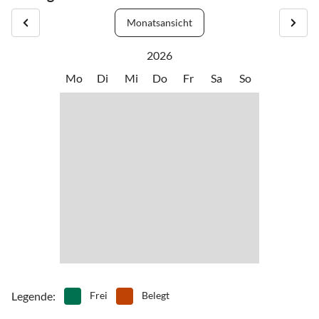
•
Hochseilgarten
•
Inliner fahren
•
Joggen
•
Kegelbahn/Bowlen
Monatsansicht
•
Kino
•
Klettern
2026
•
Kureinrichtung
•
Kutschfahrten
•
Minigolf
•
Mountainbiking
Mo
Di
Mi
Do
Fr
Sa
So
•
Nachtleben
•
Nordic Walking
•
Paragliding
•
Radfahren/ Cycling
•
Reiten
•
Rodeln
•
Schlittschuhlaufen
•
Schwimmen
•
Segelfliegen
•
Ski-Alpin
•
Ski-Langlauf
•
Snowboard
•
Sommerrodelbahn
•
Spielplatz
•
Spielscheune/ Indoorspielplatz
•
Squash
•
Tanzen
•
Tennis
•
Wandern
•
Wassersport
•
Wellness
Legende
:
Frei
Belegt