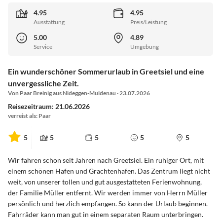
4.95
4.95
Ausstattung
Preis/Leistung
5.00
4.89
Service
Umgebung
Ein wunderschöner Sommerurlaub in Greetsiel und eine
unvergessliche Zeit.
Von Paar Breinig aus Nideggen-Muldenau · 23.07.2026
Reisezeitraum: 21.06.2026
verreist als: Paar
5
5
5
5
5
Wir fahren schon seit Jahren nach Greetsiel. Ein ruhiger Ort, mit
einem schönen Hafen und Grachtenhafen. Das Zentrum liegt nicht
weit, von unserer tollen und gut ausgestatteten Ferienwohnung,
der Familie Müller entfernt. Wir werden immer von Herrn Müller
persönlich und herzlich empfangen. So kann der Urlaub beginnen.
Fahrräder kann man gut in einem separaten Raum unterbringen.