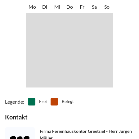
•
Kutschfahrten
•
Minigolf
Mo
Di
Mi
Do
Fr
Sa
So
•
Museen
•
Nordic Walking
•
Radfahren/ Cycling
•
Reiten
•
Rudern
•
Schifffahrt/Bootstour
•
Schwimmen
•
Segeln
•
Sehenswürdigkeiten
•
Spielplatz
•
Spielscheune/ Indoorspielplatz
•
Surfen
•
Tennis
•
Tretbootfahren
•
Vögel beobachten
•
Wandern
•
Wassersport
•
Wattwandern
•
Wellness
•
Windsurfen
Legende
:
Frei
Belegt
Kontakt
Firma Ferienhauskontor Greetsiel - Herr Jürgen
Müller