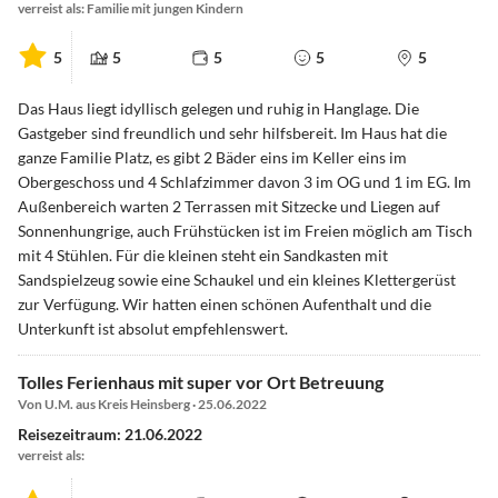
verreist als: Familie mit jungen Kindern
5
5
5
5
5
Das Haus liegt idyllisch gelegen und ruhig in Hanglage. Die
Gastgeber sind freundlich und sehr hilfsbereit. Im Haus hat die
ganze Familie Platz, es gibt 2 Bäder eins im Keller eins im
Obergeschoss und 4 Schlafzimmer davon 3 im OG und 1 im EG. Im
Außenbereich warten 2 Terrassen mit Sitzecke und Liegen auf
Sonnenhungrige, auch Frühstücken ist im Freien möglich am Tisch
mit 4 Stühlen. Für die kleinen steht ein Sandkasten mit
Sandspielzeug sowie eine Schaukel und ein kleines Klettergerüst
zur Verfügung. Wir hatten einen schönen Aufenthalt und die
Unterkunft ist absolut empfehlenswert.
Tolles Ferienhaus mit super vor Ort Betreuung
Von U.M. aus Kreis Heinsberg · 25.06.2022
Reisezeitraum: 21.06.2022
verreist als: