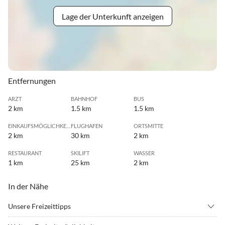
Lage der Unterkunft anzeigen
Entfernungen
ARZT
BAHNHOF
BUS
2 km
1.5 km
1.5 km
EINKAUFSMÖGLICHKEIT
FLUGHAFEN
ORTSMITTE
2 km
30 km
2 km
RESTAURANT
SKILIFT
WASSER
1 km
25 km
2 km
In der Nähe
Unsere Freizeittipps
•
Bergsteigen
•
Bergwandern