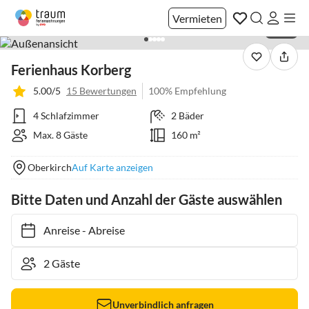
Vermieten
1 / 30
Ferienhaus Korberg
5.00/5
15 Bewertungen
100% Empfehlung
4 Schlafzimmer
2 Bäder
Max. 8 Gäste
160 m²
Oberkirch
Auf Karte anzeigen
Bitte Daten und Anzahl der Gäste auswählen
Anreise
-
Abreise
Unverbindlich anfragen