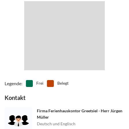
•
Museen
•
Nordic Walking
•
Radfahren/ Cycling
•
Reiten
•
Rudern
•
Schifffahrt/Bootstour
•
Schwimmen
•
Segeln
•
Sehenswürdigkeiten
•
Spielplatz
•
Spielscheune/ Indoorspielplatz
•
Tretbootfahren
•
Vögel beobachten
•
Wandern
•
Wassersport
•
Wattwandern
•
Wellness
Legende
:
Frei
Belegt
Kontakt
Firma Ferienhauskontor Greetsiel - Herr Jürgen
Müller
Deutsch und Englisch