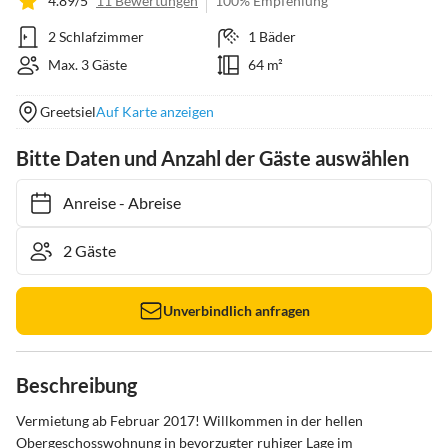
4.89/5
11 Bewertungen
100% Empfehlung
2 Schlafzimmer
1 Bäder
Max. 3 Gäste
64 m²
Greetsiel
Auf Karte anzeigen
Bitte Daten und Anzahl der Gäste auswählen
Anreise
-
Abreise
Unverbindlich anfragen
Beschreibung
Vermietung ab Februar 2017! Willkommen in der hellen 
Obergeschosswohnung in bevorzugter ruhiger Lage im 