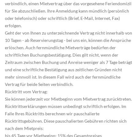
verbindlich, einen Mietvertrag über das vorgesehene Feriendomizil
für Sie abzuschließen. Ihre Anmeldung kann mündlich (persönlich
oder telefonisch) oder schriftlich (Brief, E-Mail, Internet, Fax)
erfolgen.
Geht der von Ihnen zu unterzeichnende Vertrag nicht innerhalb von
10 Tagen - ab Reservierungstag - bei uns ein, können die Ansprüche
erlöschen. Auch fernmündliche Mietverträge bedürfen der
schriftlichen Buchungsbestätigung. Dies gilt nicht, wenn der
Zeitraum zwischen Buchung und Anreise weniger als 7 Tage beträgt
und eine schriftliche Bestätigung aus zeitlichen Gründen nicht
mehr sinnvoll ist. In diesem Fall wird auch der fernmündliche
Vertrag für beide Seiten verbindlich.
Rücktritt vom Vertrag:
Sie können jederzeit vor Mietbeginn vom Mietvertrag zurücktreten.
Rücktrittserklärungen müssen unbedingt schriftlich erfolgen. Im
Falle Ihres Rücktritts berechnen wir pauschalierte
Rücktrittsgebühren. Diese pauschalierten Gebühren richten sich
nach dem Mietpreis:
bis 45 Tage vor Mietbeginn: 15% des Gesamtpreises