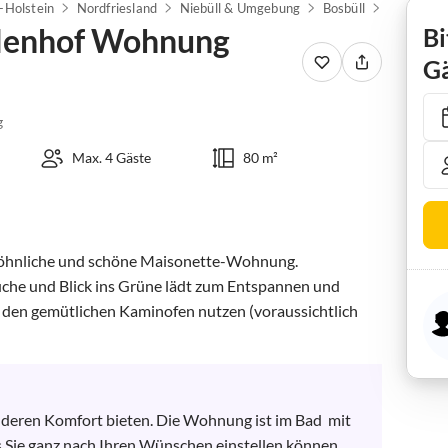
-Holstein
Nordfriesland
Niebüll & Umgebung
Bosbüll
lenhof Wohnung
Bi
Gä
g
Max. 4 Gäste
80 m²
öhnliche und schöne Maisonette-Wohnung. 

he und Blick ins Grüne lädt zum Entspannen und 
e den gemütlichen Kaminofen nutzen (voraussichtlich 
eren Komfort bieten. Die Wohnung ist im Bad  mit 
s Sie ganz nach Ihren Wünschen einstellen können. 