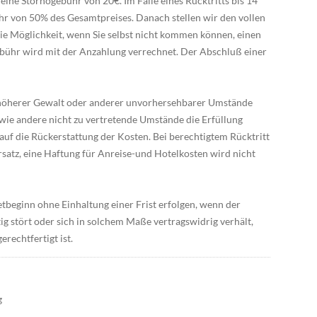
ine Stornogebühr von 20€. Im Falle eines Rücktritts bis 14
hr von 50% des Gesamtpreises. Danach stellen wir den vollen
die Möglichkeit, wenn Sie selbst nicht kommen können, einen
bühr wird mit der Anzahlung verrechnet. Der Abschluß einer
on höherer Gewalt oder anderer unvorhersehbarer Umstände
owie andere nicht zu vertretende Umstände die Erfüllung
uf die Rückerstattung der Kosten. Bei berechtigtem Rücktritt
satz, eine Haftung für Anreise-und Hotelkosten wird nicht
tbeginn ohne Einhaltung einer Frist erfolgen, wenn der
 stört oder sich in solchem Maße vertragswidrig verhält,
rechtfertigt ist.
g