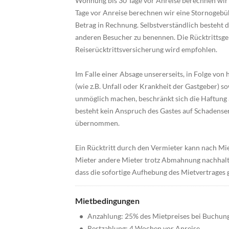
Wohnung bis 30 Tage vor Anreise berechnen wir e
Tage vor Anreise berechnen wir eine Stornogebü
Betrag in Rechnung. Selbstverständlich besteht 
anderen Besucher zu benennen. Die Rücktrittsge
Reiserücktrittsversicherung wird empfohlen.
Im Falle einer Absage unsererseits, in Folge v
(wie z.B. Unfall oder Krankheit der Gastgeber) s
unmöglich machen, beschränkt sich die Haftung a
besteht kein Anspruch des Gastes auf Schadenser
übernommen.
Ein Rücktritt durch den Vermieter kann nach Mie
Mieter andere Mieter trotz Abmahnung nachhaltig
dass die sofortige Aufhebung des Mietvertrages ge
Mietbedingungen
•
Anzahlung: 25% des Mietpreises bei Buchun
•
Restzahlung: 4 Wochen vor Anreise