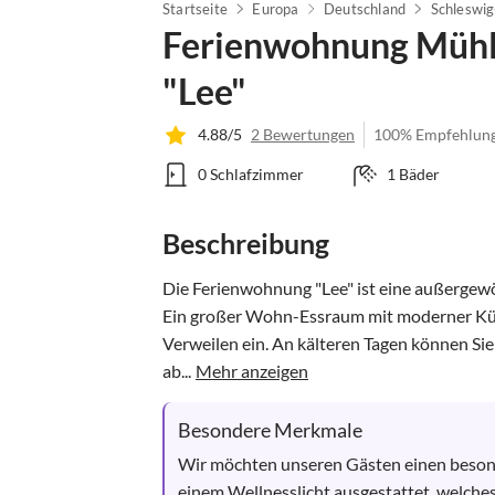
Startseite
Europa
Deutschland
Schleswig
Ferienwohnung Müh
"Lee"
4.88/5
2 Bewertungen
100% Empfehlun
0 Schlafzimmer
1 Bäder
Beschreibung
Die Ferienwohnung "Lee" ist eine außergew
Ein großer Wohn-Essraum mit moderner Küc
Verweilen ein. An kälteren Tagen können Si
ab...
Mehr anzeigen
Besondere Merkmale
Wir möchten unseren Gästen einen besond
einem Wellnesslicht ausgestattet, welche