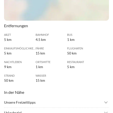
Entfernungen
ARZT
BAHNHOF
BUS
5 km
4.5 km
1 km
EINKAUFSMÖGLICHKEIT
FÄHRE
FLUGHAFEN
5 km
15 km
50 km
NACHTLEBEN
ORTSMITTE
RESTAURANT
9 km
1 km
5 km
STRAND
WASSER
50 km
15 km
In der Nähe
Unsere Freizeittipps
•
Angeln
•
Bowling
Urlaubsziel