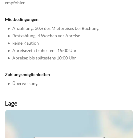
empfohlen.
Mietbedingungen
•
Anzahlung: 30% des Mietpreises bei Buchung
•
Restzahlung: 4 Wochen vor Anreise
•
keine Kaution
•
Anreisezeit: frühestens 15:00 Uhr
•
Abreise: bis spätestens 10:00 Uhr
Zahlungsmöglichkeiten
•
Überweisung
Lage