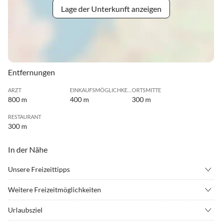
Lage der Unterkunft anzeigen
Entfernungen
ARZT
EINKAUFSMÖGLICHKEIT
ORTSMITTE
800 m
400 m
300 m
RESTAURANT
300 m
In der Nähe
Unsere Freizeittipps
•
Angeln
•
Badminton
Weitere Freizeitmöglichkeiten
•
Ballonfahren
•
Beachvolleyball
Wattwanderungen, Radfahren, Nordic Walking, Joggen, Spazieren,
•
Bogenschießen
•
Crossgolf
Urlaubsziel
Relaxen, gut Essen gehen, Waloseum Norddeich,
•
Erlebnisbad
•
Fahrradverleih