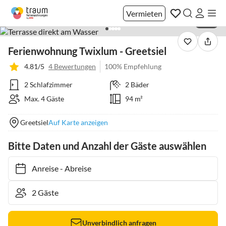
Vermieten
1 / 21
Ferienwohnung Twixlum - Greetsiel
4.81/5
4 Bewertungen
100% Empfehlung
2 Schlafzimmer
2 Bäder
Max. 4 Gäste
94 m²
Greetsiel
Auf Karte anzeigen
Bitte Daten und Anzahl der Gäste auswählen
Anreise
-
Abreise
Unverbindlich anfragen