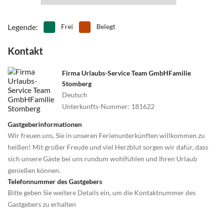
•
Spielscheune/ Indoorspielplatz
•
Squash
•
Surfen
•
Tauchen
•
Tennis
•
Theater
Legende
:
Frei
Belegt
•
Thermalbäder
•
Tischtennis
Kontakt
•
Tretbootfahren
•
Vögel beobachten
•
Volleyball
•
Wandern
•
Wasserski
•
Wassersport
Firma Urlaubs-Service Team GmbHFamilie
Stomberg
•
Wattwandern
•
Weinprobe
Deutsch
•
Wellness
•
Windsurfen
Unterkunfts-Nummer
:
181622
•
Zelten
•
Zoo
Gastgeberinformationen
Wir freuen uns, Sie in unseren Ferienunterkünften willkommen zu
heißen! Mit großer Freude und viel Herzblut sorgen wir dafür, dass
sich unsere Gäste bei uns rundum wohlfühlen und Ihren Urlaub
genießen können.
Telefonnummer des Gastgebers
Bitte geben Sie weitere Details ein, um die Kontaktnummer des
Gastgebers zu erhalten