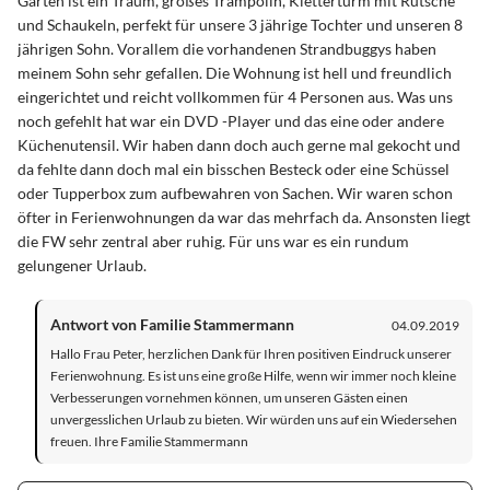
Garten ist ein Traum, großes Trampolin, Kletterturm mit Rutsche
und Schaukeln, perfekt für unsere 3 jährige Tochter und unseren 8
jährigen Sohn. Vorallem die vorhandenen Strandbuggys haben
meinem Sohn sehr gefallen. Die Wohnung ist hell und freundlich
eingerichtet und reicht vollkommen für 4 Personen aus. Was uns
noch gefehlt hat war ein DVD -Player und das eine oder andere
Küchenutensil. Wir haben dann doch auch gerne mal gekocht und
da fehlte dann doch mal ein bisschen Besteck oder eine Schüssel
oder Tupperbox zum aufbewahren von Sachen. Wir waren schon
öfter in Ferienwohnungen da war das mehrfach da. Ansonsten liegt
die FW sehr zentral aber ruhig. Für uns war es ein rundum
gelungener Urlaub.
Antwort von Familie Stammermann
04.09.2019
Hallo Frau Peter, herzlichen Dank für Ihren positiven Eindruck unserer
Ferienwohnung. Es ist uns eine große Hilfe, wenn wir immer noch kleine
Verbesserungen vornehmen können, um unseren Gästen einen
unvergesslichen Urlaub zu bieten. Wir würden uns auf ein Wiedersehen
freuen. Ihre Familie Stammermann